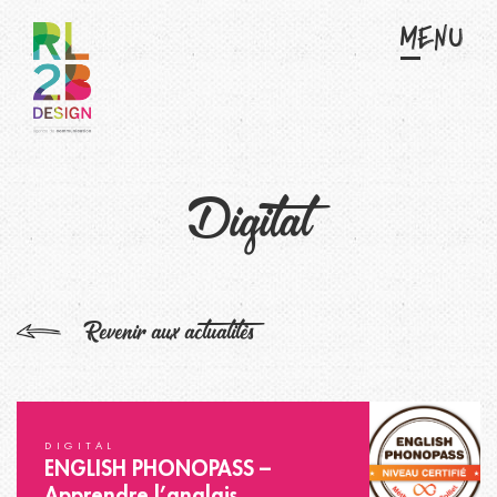
Menu
LES ACTUALITÉS
Digital
Revenir aux actualités
DIGITAL
ENGLISH PHONOPASS –
Apprendre l’anglais