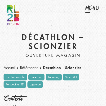
Menu
DÉCATHLON –
SCIONZIER
OUVERTURE MAGASIN
Accueil
>
Références
>
Décathlon – Scionzier
Identité visuelle
Papeterie
E-mailing
Vidéo 3D
Perspective 3D
Logotype
Contexte