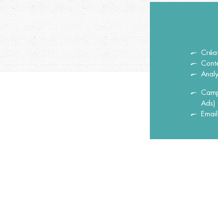
Créat
Conte
Analy
Camp
Ads)
Email