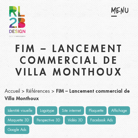
Menu
FIM – LANCEMENT
COMMERCIAL DE
VILLA MONTHOUX
Accueil
>
Références
>
FIM – Lancement commercial de
Villa Monthoux
Identité visuelle
Logotype
Site internet
Plaquette
Affichage
Maquette 3D
Perspective 3D
Vidéo 3D
Facebook Ads
Google Ads