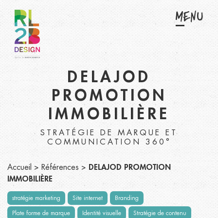
Menu
DELAJOD
PROMOTION
IMMOBILIÈRE
STRATÉGIE DE MARQUE ET
COMMUNICATION 360°
Accueil
>
Références
>
DELAJOD PROMOTION
IMMOBILIÈRE
stratégie marketing
Site internet
Branding
Plate forme de marque
Identité visuelle
Stratégie de contenu