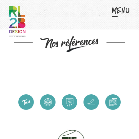
Menu
01.
STRATÉGIE
CONSEIL
Nos références
Tous