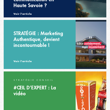
Haute Savoie ?
Voir l'article
STRATÉGIE : Marketing
Authentique, devient
incontournable !
Voir l'article
STRATÉGIE CONSEIL
#ŒIL D’EXPERT : La
vidéo