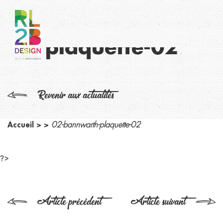
02-bannwarth-
plaquette-02
Revenir aux actualités
Accueil
>
>
02-bannwarth-plaquette-02
?>
Article précédent
Article suivant