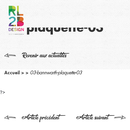
03-bannwarth-
plaquette-03
Revenir aux actualités
Accueil
>
>
03-bannwarth-plaquette-03
?>
Article précédent
Article suivant