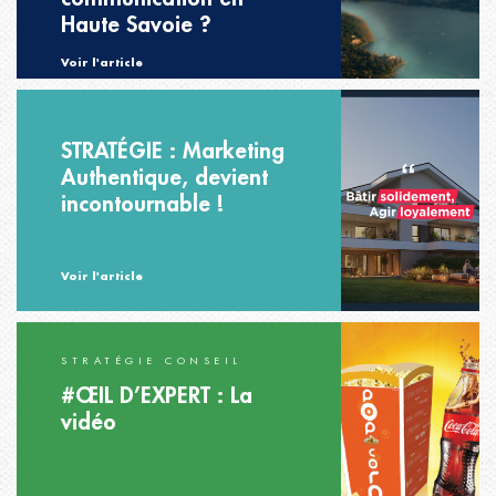
Haute Savoie ?
Voir l'article
STRATÉGIE : Marketing
Authentique, devient
incontournable !
Voir l'article
STRATÉGIE CONSEIL
#ŒIL D’EXPERT : La
vidéo