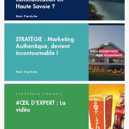
Haute Savoie ?
Voir l'article
STRATÉGIE : Marketing
Authentique, devient
incontournable !
Voir l'article
STRATÉGIE CONSEIL
#ŒIL D’EXPERT : La
vidéo