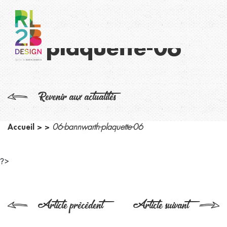
06-bannwarth-
plaquette-06
Revenir aux actualités
Accueil
>
>
06-bannwarth-plaquette-06
?>
Article précédent
Article suivant